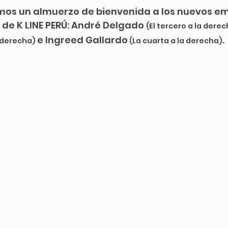
amos un almuerzo de bienvenida a los nuevos e
 de K LINE PERÚ: André Delgado 
(El tercero a la dere
e Ingreed Gallardo
. 
 derecha) 
 (La cuarta a la derecha)