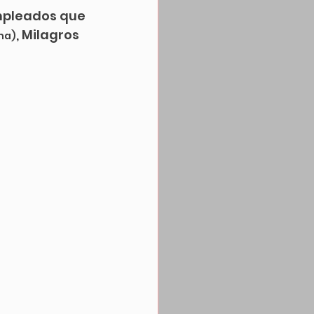
mpleados que 
, Milagros 
cha)