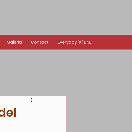
Galería
Contact
Everyday "K" LINE
del