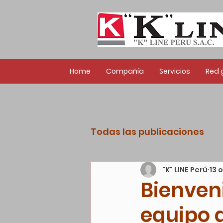
Home
Compañía
Servicios
Red 
Todas las publicaciones
"K" LINE Perú
13 
Bienven
equipo d