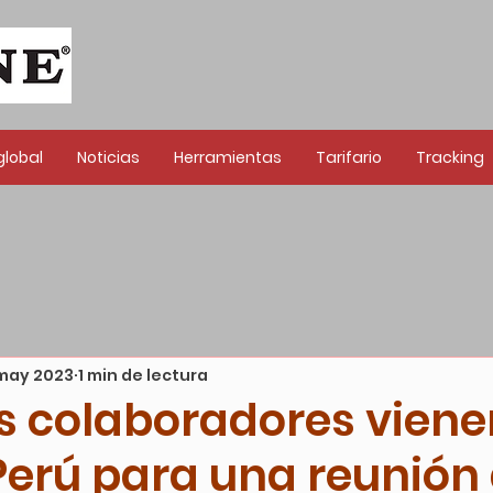
global
Noticias
Herramientas
Tarifario
Tracking
may 2023
1 min de lectura
s colaboradores viene
Perú para una reunión