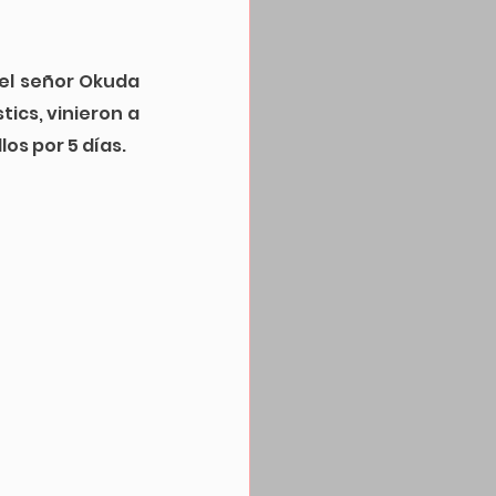
 el señor Okuda 
stics, vinieron a 
os por 5 días.