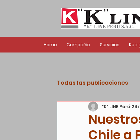
Home
Compañía
Servicios
Red 
Todas las publicaciones
"K" LINE Perú
26 
Nuestro
Chile a 