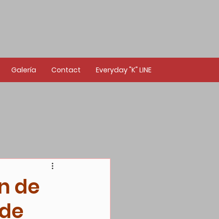
Galería
Contact
Everyday "K" LINE
n de
 de