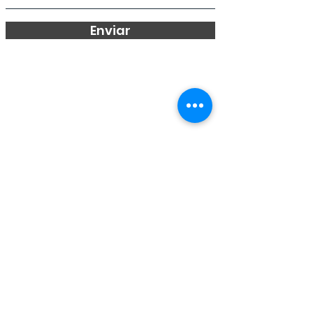
Enviar
Home
Perfil de la Empresa
Servicios
Noticias
Herramientos de apoyo
Contacto