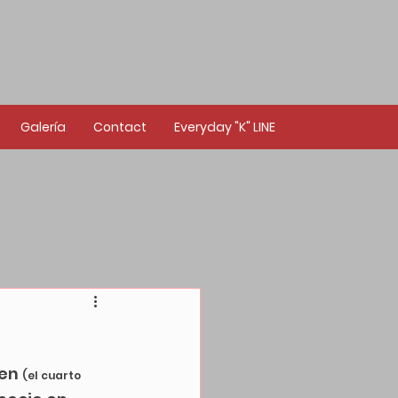
Galería
Contact
Everyday "K" LINE
en 
(el cuarto 