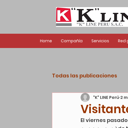
Home
Compañía
Servicios
Red 
Todas las publicaciones
"K" LINE Perú
2 m
Visitan
El viernes pasado