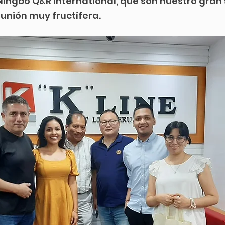
Ningbo Q&R International, que son nuestro gran 
eunión muy fructífera.