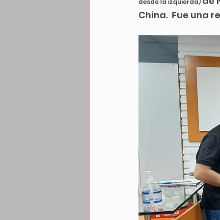
de 
desde la izquierda) 
China.  Fue una r